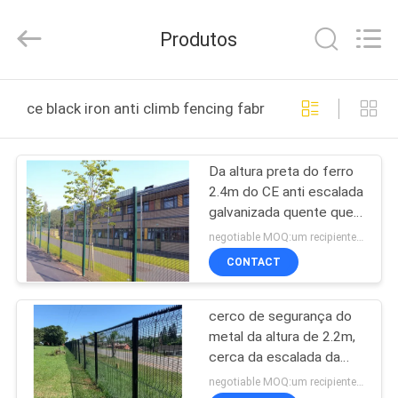
Anping
Aobiao
Wire
Produtos
Mesh
Products
Co.,Ltd.
All
Rights
CASA
Reserved.
ce black iron anti climb fencing fabricação online
Developed
by
ECER
PRODUTOS
Da altura preta do ferro
2.4m do CE anti escalada
SOBRE
galvanizada quente que
NÓS
cerca para a segurança
negotiable MOQ:um recipiente de 20FT
CONTACT
EXCURSÃO
cerco de segurança do
DA
metal da altura de 2.2m,
FÁBRICA
cerca da escalada da
largura 358 de 2.5m anti
negotiable MOQ:um recipiente de 20FT