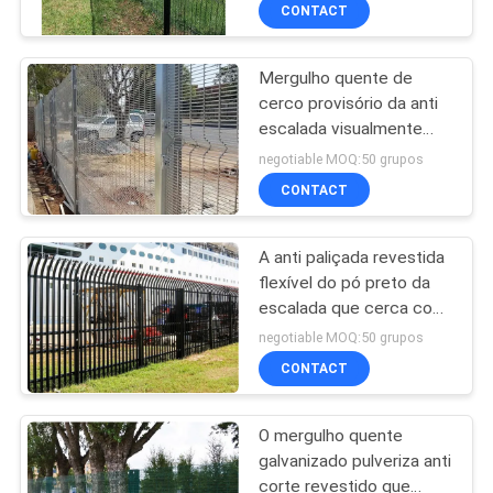
CONTROLE
CONTACT
DA
Mergulho quente de
QUALIDADE
cerco provisório da anti
escalada visualmente
CONTACTE-
atrativa galvanizado para
negotiable MOQ:50 grupos
locais militares
NOS
CONTACT
A anti paliçada revestida
NOTÍCIA
flexível do pó preto da
escalada que cerca com
PEÇA
curvado empalidece
negotiable MOQ:50 grupos
UMAS
CONTACT
CITAÇÕES
O mergulho quente
galvanizado pulveriza anti
MAPA
corte revestido que