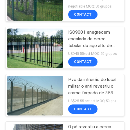
cerca 358 o terreno de
DO
negotiable MOQ:50 grupos
construção Clearvu
CONTACT
SITE
ISO9001 enegrecem
PRIVACY
escalada de cerco
POLICY
tubular do aço alto de
2.2m a anti para a
USD45-55/set MOQ:50 grupos
comunidade
CONTACT
Pvc da intrusão do local
militar o anti revestiu o
arame farpado de 358
Mesh Fencing Top With
US$25-55 per set MOQ:50 grupos
Razor
CONTACT
O pó revestiu a cerca