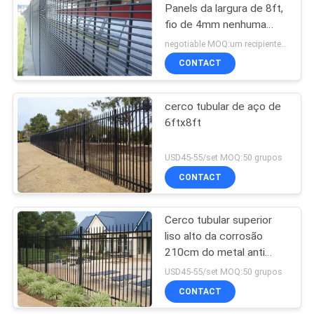
Panels da largura de 8ft,
fio de 4mm nenhuma
cerca de segurança da
negotiable MOQ:um recipiente de 20FT
escalada
CONTACT
cerco tubular de aço de
6ftx8ft
USD45-55/set MOQ:50 grupos
CONTACT
Cerco tubular superior
liso alto da corrosão
210cm do metal anti
para parques
USD45-55/set MOQ:50 grupos
CONTACT