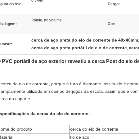
0.5-6m
gura do rolo:
Cargo:
Pálete, no volume
balagem:
Cor:
cerca de aço preta do elo de corrente de 40x40mm
,
stacar:
cerca de aço preta portátil do elo de corrente
cerc
,
 PVC portátil de aço exterior revestiu a cerca Post do elo d
 cerca do elo de corrente, porque é furo é diamante, assim ele é n
 amplamente utilizada em campo de jogos da escola, assim que é con
erca do esporte.
specificações da cerca do elo de corrente:
ome do produto
cerca do elo de corrente
aterial
fio de aço