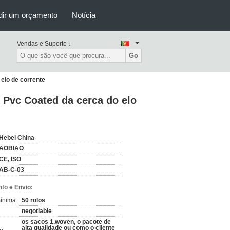
dir um orçamento
Notícia
Vendas e Suporte：
Go
elo de corrente
 Pvc Coated da cerca do elo
Hebei China
AOBIAO
CE, ISO
AB-C-03
to e Envio:
ínima:
50 rolos
negotiable
os sacos 1.woven, o pacote de
alta qualidade ou como o cliente