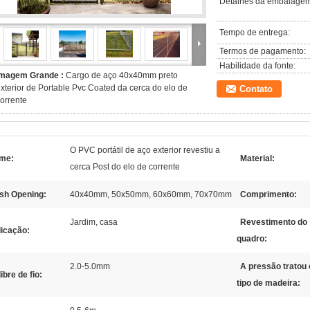
Detalhes da embalagem
Tempo de entrega:
Termos de pagamento:
Habilidade da fonte:
Imagem Grande :
Cargo de aço 40x40mm preto
xterior de Portable Pvc Coated da cerca do elo de
Contato
orrente
O PVC portátil de aço exterior revestiu a
me:
Material:
cerca Post do elo de corrente
sh Opening:
40x40mm, 50x50mm, 60x60mm, 70x70mm
Comprimento:
Jardim, casa
Revestimento do
licação:
quadro:
2.0-5.0mm
A pressão tratou 
ibre de fio:
tipo de madeira: