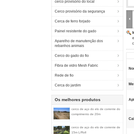
cerco provisório do local
Cerco provisório da segurança
Cerca de ferro forjado
Painel resistente do gado
e
Aparelho de manutenção dos
c
rebanhos animais
Cerco do gado do fio
Fibra de vidro Mesh Fabric
No
Rede de fio
Me
Cerca do jardim
Os melhores produtos
Ap
cerco de aço do elo de corrente do
comprimento de 20m
Cal
cerco de aço do elo de corrente de
15m L/Roll