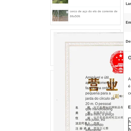
Lar
cerco de aço do elo de corrente de
6ftx50ft
Em
De
O
Amigável e útil,
A
apesar somente de
é
fazer uma ordem
c
pequena para a
jarda do círculo de
20 m. O pessoal
E
que handloading
para mim, o preço
era justo, eu
N
recomendo
M
altamente.