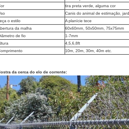
or
tira preta verde, alguma cor
Uso
Canis do animal de estimação, jard
eça o estilo
A planície tece
bertura da malha
60x60mm, 50x50mm, 75x75mm
iâmetro de fio
1-7mm
ltura
4,5,6,8ft
omprimento
10m, 20m, 30m, 40m etc.
ostra da cerca do elo de corrente: