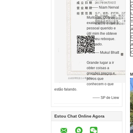
C
—— Niam Nerval
Muito útil. Obteve
T
exatamente o que o
pessoal querido e
A
útil mim lhe obteve
D
em meu reboque.
Obrigado.
A
C
—— Mukul Bhatt
Grande lugar a ir
obter coisas a
grandes preços e
M
povos que
conhecem o que
estão falando.
—— SP de Liew
Estou Chat Online Agora