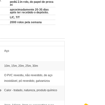
:
pediu 2.In rolo, do papel de prova
ac
aproximadamente 20-30 dias
após ter recebido o depósito.
L/C, T/T
2000 rolos pela semana
Aço
10m, 15m, 20m, 25m, 30m
O PVC revestiu, não revestido, de aço
inoxidável, pó revestido, galvanizou
o
Calor - tratado, natureza, produto químico