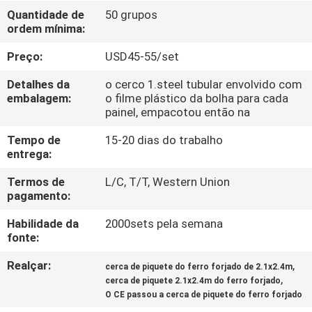
CONTROLE
Quantidade de
50 grupos
ordem mínima:
DA
QUALIDADE
Preço:
USD45-55/set
Detalhes da
o cerco 1.steel tubular envolvido com
CONTACTE-
embalagem:
o filme plástico da bolha para cada
painel, empacotou então na
NOS
Tempo de
15-20 dias do trabalho
entrega:
NOTÍCIA
Termos de
L/C, T/T, Western Union
pagamento:
PEÇA
Habilidade da
2000sets pela semana
UMAS
fonte:
CITAÇÕES
Realçar:
,
cerca de piquete do ferro forjado de 2.1x2.4m
,
cerca de piquete 2.1x2.4m do ferro forjado
O CE passou a cerca de piquete do ferro forjado
MAPA