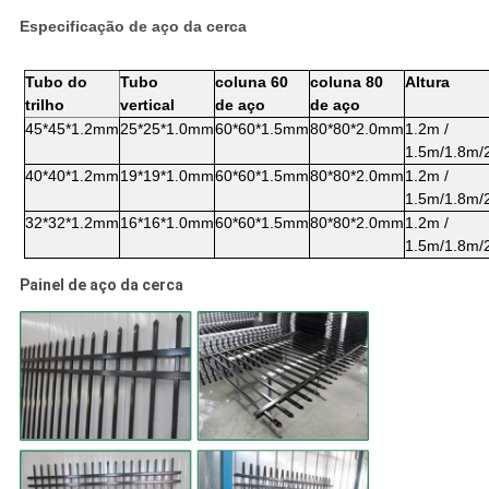
Especificação de aço da cerca
Tubo do
Tubo
coluna 60
coluna 80
Altura
trilho
vertical
de aço
de aço
45*45*1.2mm
25*25*1.0mm
60*60*1.5mm
80*80*2.0mm
1.2m /
1.5m/1.8m/
40*40*1.2mm
19*19*1.0mm
60*60*1.5mm
80*80*2.0mm
1.2m /
1.5m/1.8m/
32*32*1.2mm
16*16*1.0mm
60*60*1.5mm
80*80*2.0mm
1.2m /
1.5m/1.8m/
Painel de aço da cerca