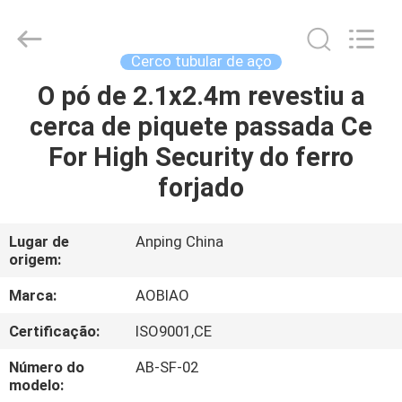
liso
alto
de
210cm
fornecedor.
Cerco tubular de aço
Copyright
©
2021
O pó de 2.1x2.4m revestiu a
CASA
-
2025
cerca de piquete passada Ce
Anping
Aobiao
Wire
PRODUTOS
For High Security do ferro
Mesh
Products
Co.,Ltd.
forjado
All
Rights
SOBRE
Reserved.
Developed
NÓS
by
Lugar de
Anping China
ECER
origem:
EXCURSÃO
Marca:
AOBIAO
DA
Certificação:
ISO9001,CE
FÁBRICA
Número do
AB-SF-02
modelo: